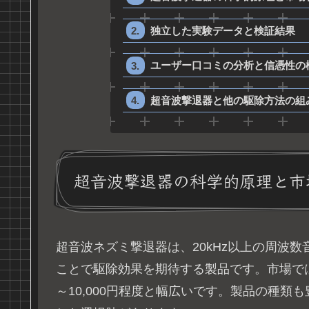
独立した実験データと検証結果
ユーザー口コミの分析と信憑性の
超音波撃退器と他の駆除方法の組
超音波撃退器の科学的原理と市
超音波ネズミ撃退器は、20kHz以上の周波
ことで駆除効果を期待する製品です。市場では
～10,000円程度と幅広いです。製品の種