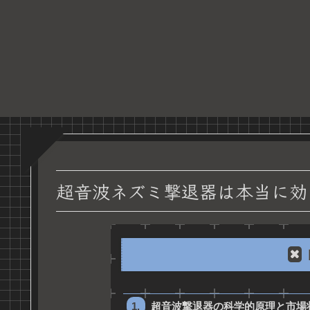
超音波ネズミ撃退器は本当に効
超音波撃退器の科学的原理と市場